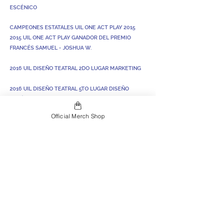
ESCÉNICO
CAMPEONES ESTATALES UIL ONE ACT PLAY 2015
2015 UIL ONE ACT PLAY GANADOR DEL PREMIO
FRANCÉS SAMUEL - JOSHUA W.
2016 UIL DISEÑO TEATRAL 2DO LUGAR MARKETING
2016 UIL DISEÑO TEATRAL 5TO LUGAR DISEÑO
ESCÉNICO
Official Merch Shop
CAMPEÓN ESTATAL DE DISEÑO TEATRAL DE LA UIL
2019 DISEÑO DE VESTUARIO - ANNA C.
CAMPEÓN ESTATAL DE DISEÑO TEATRAL DE LA UIL
2020 DISEÑO DE ESCENÓRICO - CARSON S.
2023 UIL El señor de las moscas: zona, distrito y
alternativo en bidistrito
2024 UIL Eurydice: Zona