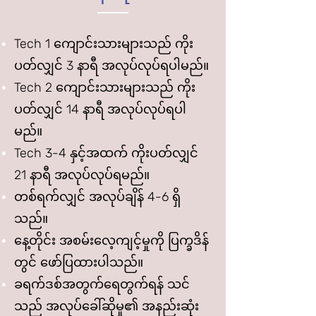
Tech 1 ကျောင်းသားများသည် ကိုး
ပတ်လျှင် 3 နာရီ အလုပ်လုပ်ရပါမည်။
Tech 2 ကျောင်းသားများသည် ကိုး
ပတ်လျှင် 14 နာရီ အလုပ်လုပ်ရပါ
မည်။
Tech 3-4 နှင့်အထက် ကိုးပတ်လျှင်
21 နာရီ အလုပ်လုပ်ရမည်။
တစ်ရက်လျှင် အလုပ်ချိန် 4-6 ရှိ
သည်။
နေ့တိုင်း အစမ်းလေ့ကျင့်မှုကို ပြက္ခဒိန်
တွင် ဖော်ပြထားပါသည်။
ခရက်ဒစ်အတွက်ရေတွက်ရန် သင်
သည် အလုပ်ခေါ်ဆိုမှု၏ အနည်းဆုံး