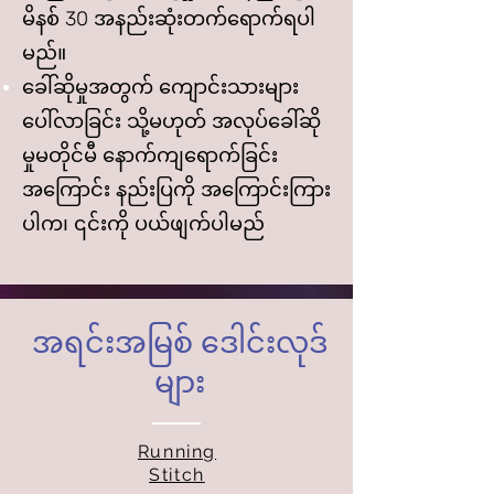
မိနစ် 30 အနည်းဆုံးတက်ရောက်ရပါ
မည်။
ခေါ်ဆိုမှုအတွက် ကျောင်းသားများ
ပေါ်လာခြင်း သို့မဟုတ် အလုပ်ခေါ်ဆို
မှုမတိုင်မီ နောက်ကျရောက်ခြင်း
အကြောင်း နည်းပြကို အကြောင်းကြား
ပါက၊ ၎င်းကို ပယ်ဖျက်ပါမည်
အရင်းအမြစ် ဒေါင်းလုဒ်
များ
Running
Stitch