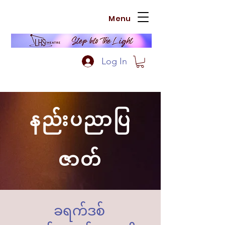
Menu
Log In
နည်းပညာပြ
ဇာတ်
ခရက်ဒစ်