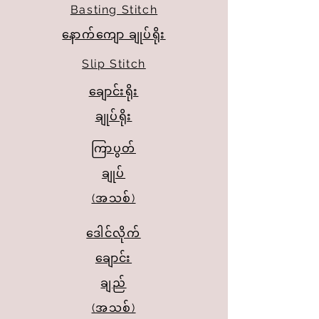
Basting Stitch
နောက်ကျော ချုပ်ရိုး
Slip Stitch
ချောင်းရိုး
ချုပ်ရိုး
ကြာပွတ်
ချုပ်
(အသစ်)
ဒေါင်လိုက်
ချောင်း
ချည်
(အသစ်)