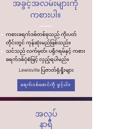
အခွင့်အလမ်းများကို
ကစားပါ။
ကစားခရက်ဒစ်တစ်ခုသည် ကိုးပတ်
တိုင်းတွင် ကုန်ဆုံးမည်ဖြစ်သည်။
သင်သည် လက်မှတ်၊ ပရိုဂရမ်နှင့် ကစား
ခရက်ဒစ်ပုံစံဖြင့် လှည့်ရပါမည်။
Lewisville ပြဇာတ်ရုံရှိုးများ
ခရက်ဒစ်ဖောင်ကို ဖွင့်ပါ။
အလုပ်
နာရီ