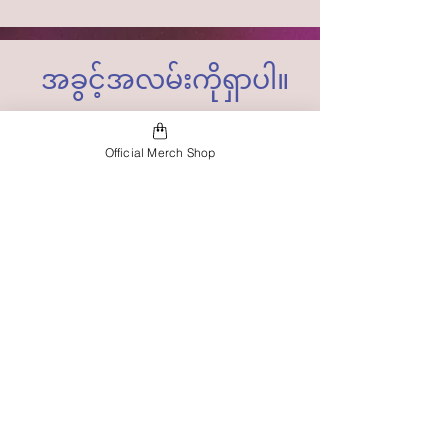
အခွင့်အလမ်းကိုရှာပါ။
သင်သည် LHS
Official Merch Shop
သို့မဟုတ် ဤ
အုပ်စုများအတွက်
အကန့်အသတ်မရှိ
ပါ။ ဇာတ်ညွှန်းပါ
သည့် မည်သည့်
ကစားနည်းကိုမဆို
play ခရက်ဒစ်
အတွက် ခွင့်ပြု