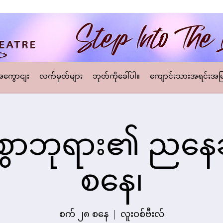
့အကွောငျး
လက်မှတ်များ
ဘုတ်ကိုခေါ်ပါ။
ကျောင်းသားအရင်းအမြ
စွာဘုရား၏ ညနေခ
စနေ၊
စက် ၂၈ စနေ
  |  
လူးဝစ်ဗီးလ်