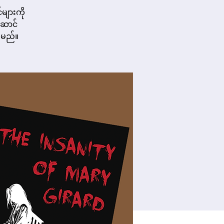
်များကို
ဆောင်
်မည်။