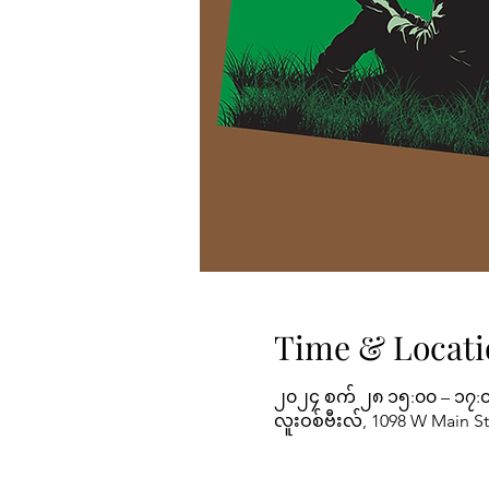
Time & Locati
၂၀၂၄ စက် ၂၈ ၁၅:၀၀ – ၁၇:
လူးဝစ်ဗီးလ်, 1098 W Main St