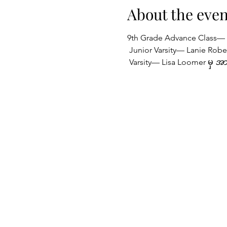
About the even
9th Grade Advance Class— R
 Junior Varsity— Lanie Rober
 Varsity— Lisa Loomer မှ 
အာ