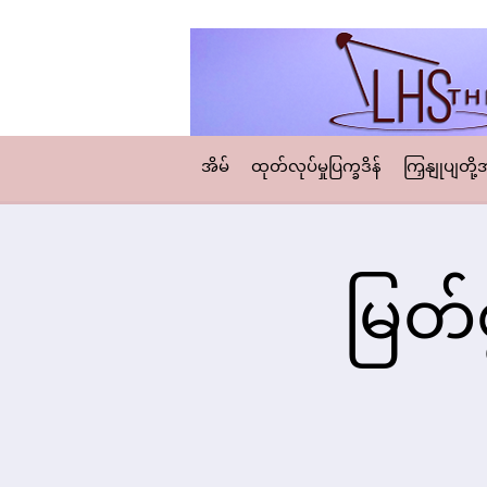
အိမ်
ထုတ်လုပ်မှုပြက္ခဒိန်
ကြှနျုပျတို
မြတ်