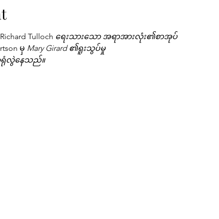
t
ichard Tulloch 
ရေးသားသော အရာအားလုံး၏စာအုပ်
tson မှ 
Mary Girard ၏ရူးသွပ်မှု
ရုံလွဲနေသည်။