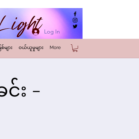
Log In
စ်များ
ဝယ်ယူမှုများ
More
င်း -