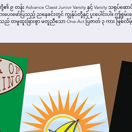
်တို့၏ ၉ တန်း Advance Class၊ Junior Varsity နှင့် Varsity သရုပ်ဆောင
ပေးဖော်ပြသည့် ညနေခင်းတွင် ကျွန်ုပ်တို့နှင့် ပူးပေါင်းပါ။ ဤစွမ်း
သည် တမူထူးခြားစွာ မတူညီသော One-Act ပြဇာတ် ၃ ကား ဖြစ်လိမ့